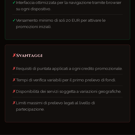
✓
Interfaccia ottimizzata per la navigazione tramite browser
su ogni dispositivo.
✓
Versamento minimo di soli 20 EUR per attivare le
promozioni iniziali.
✗
Svantaggi
✗
Requisiti di puntata applicati a ogni credito promozionale.
✗
Tempi di verifica variabili per il primo prelievo di fondi.
✗
Disponibilità dei servizi soggetta a variazioni geografiche.
✗
Limiti massimi di prelievo legati al livello di
partecipazione.