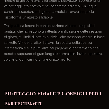
mentre la gestione avanzata delle criptovalute rappresenta un
valore aggiunto notevole nel panorama odierno. Chiunque
cerchi un'esperienza di gioco completa troverà in questa
piattaforma un alleato affidabile.
Tra i punti da tenere in considerazione vi sono i requisiti di
puntata, che richiedono un'attenta pianificazione delle sessioni
di gioco, e i limiti di prelievo iniziali che possono variare in base
al livello VIP del profilo. Tuttavia, la solidità della licenza
internazionale e la puntualità nei pagamenti confermano che i
benefici superano di gran lunga le normali limitazioni operative
tipiche di ogni casinò online di alto profilo.
Punteggio Finale e Consigli per i
Partecipanti