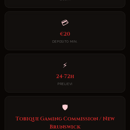
💳
€20
DEPOSITO MIN.
⚡
24-72h
PRELIEVI
🛡️
Tobique Gaming Commission / New
Brunswick