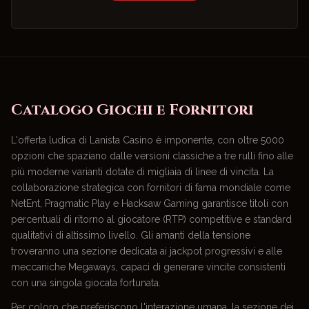
Catalogo Giochi e Fornitori
L'offerta ludica di Lanista Casino è imponente, con oltre 5000
opzioni che spaziano dalle versioni classiche a tre rulli fino alle
più moderne varianti dotate di migliaia di linee di vincita. La
collaborazione strategica con fornitori di fama mondiale come
NetEnt, Pragmatic Play e Hacksaw Gaming garantisce titoli con
percentuali di ritorno al giocatore (RTP) competitive e standard
qualitativi di altissimo livello. Gli amanti della tensione
troveranno una sezione dedicata ai jackpot progressivi e alle
meccaniche Megaways, capaci di generare vincite consistenti
con una singola giocata fortunata.
Per coloro che preferiscono l'interazione umana, la sezione dei